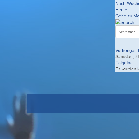
Nach Woch
Heute
Gehe zu Mo
Vorheriger 
Samstag, 2
Folgetag
Es wurden 