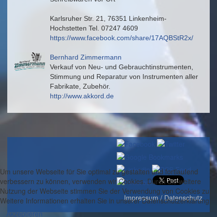
Karlsruher Str. 21, 76351 Linkenheim-
Hochstetten Tel. 07247 4609
https://www.facebook.com/share/17AQBStR2x/
Bernhard Zimmermann
Verkauf von Neu- und Gebrauchtinstrumenten,
Stimmung und Reparatur von Instrumenten aller
Fabrikate, Zubehör.
http://www.akkord.de
Um unsere Webseite für Sie optimal zu gestalten und fortlaufend
verbessern zu können, verwenden wir Cookies. Durch die weitere
Nutzung der Webseite stimmen Sie der Verwendung von Cookies zu.
Impressum / Datenschutz
Weitere Informationen erhalten Sie in unserer Datenschutzerklärung.
Akzeptieren